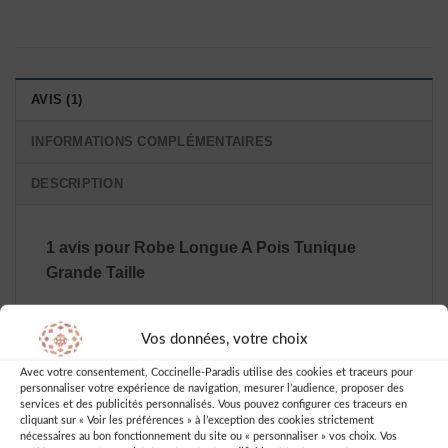
AVIS (1)
INFORMATIONS COMPLÉMENTAIRES
DESCRIPTION
1 avis pour
Robe Longue A Pois Tunique
Grande Taille
Vos données, votre choix
Note
4
Theresina Leona
–
sur 5
Avec votre consentement, Coccinelle-Paradis utilise des cookies et traceurs pour
Robe incroyable ! Taille parfaite.
personnaliser votre expérience de navigation, mesurer l’audience, proposer des
Love it !
services et des publicités personnalisés. Vous pouvez configurer ces traceurs en
cliquant sur « Voir les préférences » à l’exception des cookies strictement
nécessaires au bon fonctionnement du site ou « personnaliser » vos choix. Vos