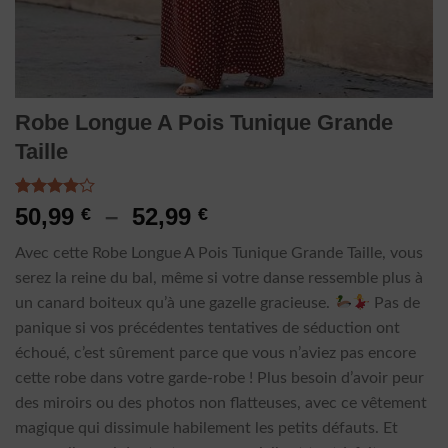
Robe Longue A Pois Tunique Grande
Taille
Noté
1
Plage
50,99
–
52,99
€
€
4.00
sur
de
5 basé
Avec cette Robe Longue A Pois Tunique Grande Taille, vous
sur
prix :
notation
serez la reine du bal, même si votre danse ressemble plus à
50,99 €
client
un canard boiteux qu’à une gazelle gracieuse.
Pas de
à
panique si vos précédentes tentatives de séduction ont
52,99 €
échoué, c’est sûrement parce que vous n’aviez pas encore
cette robe dans votre garde-robe ! Plus besoin d’avoir peur
des miroirs ou des photos non flatteuses, avec ce vêtement
magique qui dissimule habilement les petits défauts. Et