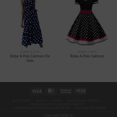
ROBES À POIS
ROBES À POIS
Robe A Pois Ceinture De
Robe A Pois Ceinture
Soie
BOUTIQUE –
BLOG –
FAQS –
MENTIONS LÉGALES –
POLITIQUE DE CONFIDENTIALITÉ –
CONDITIONS GÉNÉRALES DE VENTE
CONTACTEZ-NOUS
Copyright 2026 ©