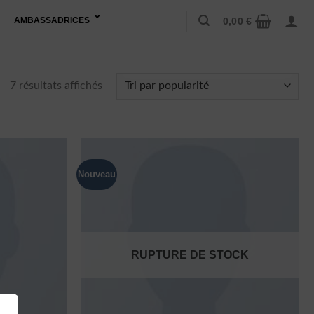
0,00
€
AMBASSADRICES
Trié
7 résultats affichés
par
popularité
Nouveau
RUPTURE DE STOCK