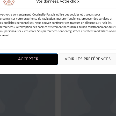
Vos données, votre choix
vec votre consentement, Coccinelle-Paradis utilise des cookies et traceurs pour
ersonnaliser votre expérience de navigation, mesurer l’audience, proposer des services et
es publicités personnalisés. Vous pouvez configurer ces traceurs en cliquant sur « Voir les
MEN
MEN
références » à l’exception des cookies strictement nécessaires au bon fonctionnement du sit
ka Entry Tee Superdry
SS Crew California Sub Rive
u « personnaliser » vos choix. Vos préférences sont enregistrées et restent modifiables à tou
moment.
ACCEPTER
VOIR LES PRÉFÉRENCES