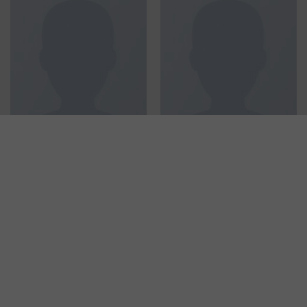
MEN
MEN
SS Crew California Sub
Osaka Entry Tee Superdry
River Island