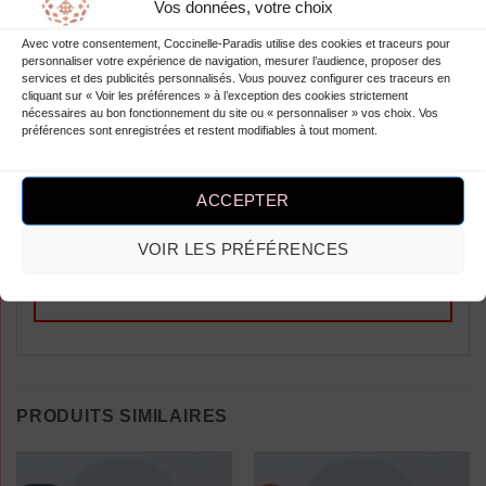
Vos données, votre choix
Avec votre consentement, Coccinelle-Paradis utilise des cookies et traceurs pour
personnaliser votre expérience de navigation, mesurer l’audience, proposer des
services et des publicités personnalisés. Vous pouvez configurer ces traceurs en
cliquant sur « Voir les préférences » à l’exception des cookies strictement
Soyez le premier à laisser votre avis
nécessaires au bon fonctionnement du site ou « personnaliser » vos choix. Vos
sur “Lawrance Polo Tee Jack &
préférences sont enregistrées et restent modifiables à tout moment.
Jones”
Vous devez être
connecté
pour publier
ACCEPTER
un avis.
VOIR LES PRÉFÉRENCES
PRODUITS SIMILAIRES