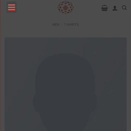
Passer
au
contenu
MENU
MEN
/
T-SHIRTS