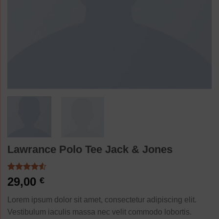
Lawrance Polo Tee Jack & Jones
Noté
2
4.50
29,00
€
sur 5 basé
sur
Lorem ipsum dolor sit amet, consectetur adipiscing elit.
notations
client
Vestibulum iaculis massa nec velit commodo lobortis.