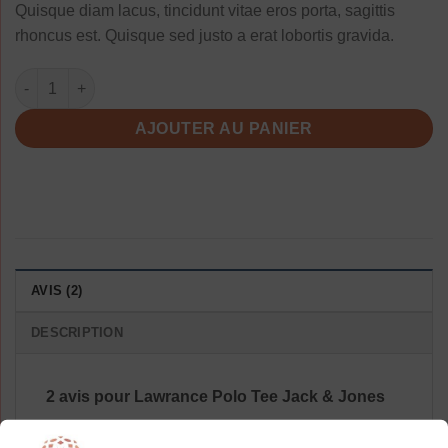
Quisque diam lacus, tincidunt vitae eros porta, sagittis
rhoncus est. Quisque sed justo a erat lobortis gravida.
quantité de Lawrance Polo Tee Jack & Jones
AJOUTER AU PANIER
AVIS (2)
DESCRIPTION
2 avis pour
Lawrance Polo Tee Jack & Jones
Il n’y a pas encore d’avis.