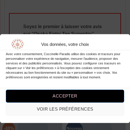
Soyez le premier à laisser votre avis
sur “Osaka Entry Tee Superdry”
Vous devez être
connecté
pour publier
Vos données, votre choix
un avis.
Avec votre consentement, Coccinelle-Paradis utilise des cookies et traceurs pour
personnaliser votre expérience de navigation, mesurer l’audience, proposer des
services et des publicités personnalisés. Vous pouvez configurer ces traceurs en
cliquant sur « Voir les préférences » à l’exception des cookies strictement
nécessaires au bon fonctionnement du site ou « personnaliser » vos choix. Vos
préférences sont enregistrées et restent modifiables à tout moment.
ACCEPTER
PRODUITS SIMILAIRES
VOIR LES PRÉFÉRENCES
-48%
Nouveau