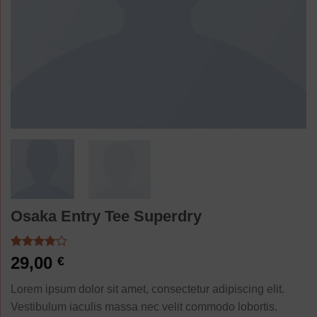
Osaka Entry Tee Superdry
Noté
4
29,00
€
4.00
sur
5 basé
Lorem ipsum dolor sit amet, consectetur adipiscing elit.
sur
notations
Vestibulum iaculis massa nec velit commodo lobortis.
client