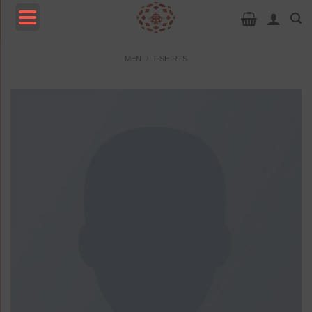
Passer
au
contenu
MENU
MEN
/
T-SHIRTS